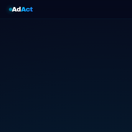
Ad
Act